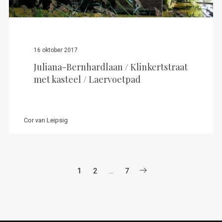
16 oktober 2017
Juliana-Bernhardlaan / Klinkertstraat
met kasteel / Laervoetpad
Cor van Leipsig
Berichten
1
2
…
7
paginering