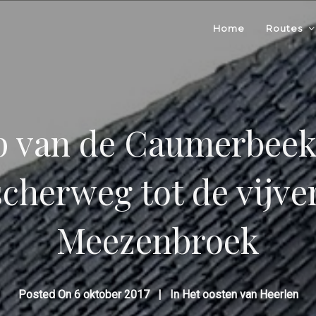
Home
Routes
p van de Caumerbeek
cherweg tot de vijve
Meezenbroek
Posted On
6 oktober 2017
In
Het oosten van Heerlen