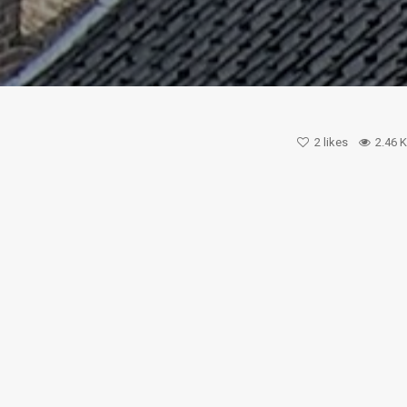
2
likes
2.46 