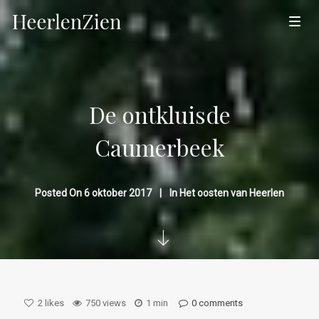
De ontkluisde
Caumerbeek
Posted On
6 oktober 2017
In
Het oosten van Heerlen
2
likes
750 views
1 min
0 comments