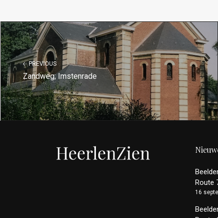
PREVIOUS
Zandweg; Imstenrade
Nieuwe
Beelde
Route 
16 sept
Beelde