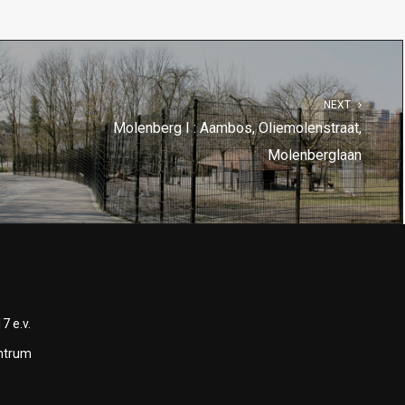
NEXT
Molenberg I : Aambos, Oliemolenstraat,
Molenberglaan
7 e.v.
entrum