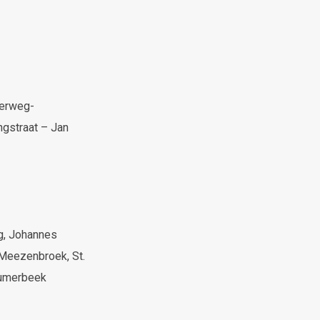
derweg-
ngstraat – Jan
g, Johannes
Meezenbroek, St.
aumerbeek