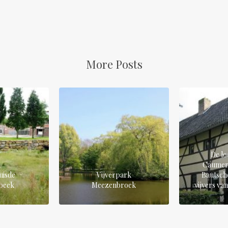
More Posts
De lo
Caumer
uisde
Vijverpark
Bautsch
beek
Meezenbroek
vijvers v