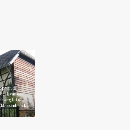
op van de
beek van de
erweg tot de
an Meezenbroek