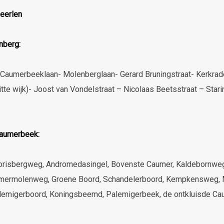
eerlen
nberg:
 Caumerbeeklaan- Molenberglaan- Gerard Bruningstraat- Kerkra
te wijk)- Joost van Vondelstraat – Nicolaas Beetsstraat – Stari
Caumerbeek:
orisbergweg, Andromedasingel, Bovenste Caumer, Kaldebornwe
aumermolenweg, Groene Boord, Schandelerboord, Kempkensweg, 
alemigerboord, Koningsbeemd, Palemigerbeek, de ontkluisde C