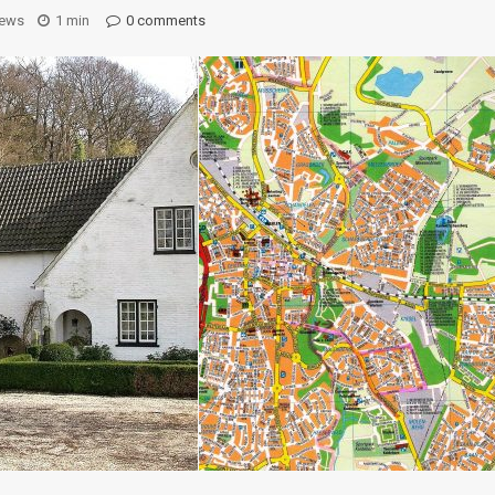
iews
1 min
0 comments