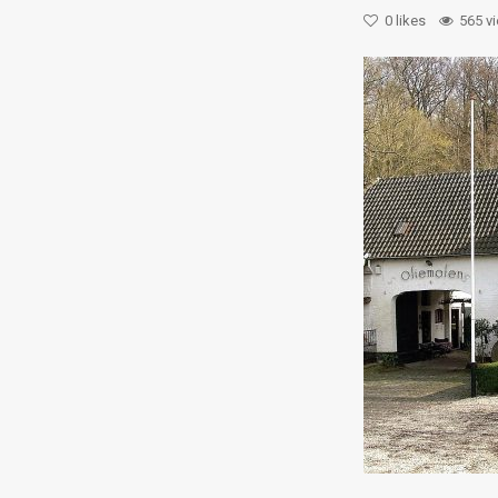
0
likes
565 v