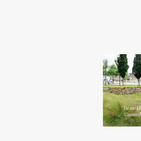
De ontkl
Caumer